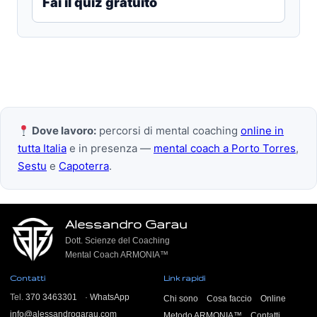
Fai il quiz gratuito
Dove lavoro:
percorsi di mental coaching
online in
tutta Italia
e in presenza —
mental coach a Porto Torres
,
Sestu
e
Capoterra
.
Alessandro Garau
Dott. Scienze del Coaching
Mental Coach ARMONIA™
Contatti
Link rapidi
Tel.
370 3463301
·
WhatsApp
Chi sono
Cosa faccio
Online
info@alessandrogarau.com
Metodo ARMONIA™
Contatti