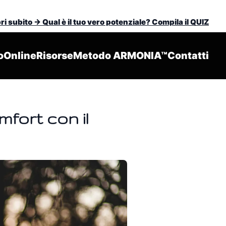
i subito -> Qual è il tuo vero potenziale? Compila il QUIZ
o
Online
Risorse
Metodo ARMONIA™
Contatti
fort con il