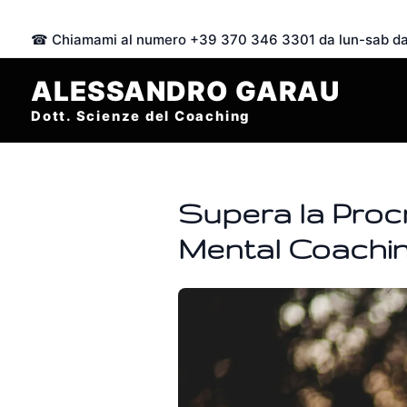
Vai
al
☎ Chiamami al numero +39 370 346 3301 da lun-sab dal
contenuto
ALESSANDRO GARAU
Dott. Scienze del Coaching
Supera la Procr
Mental Coachi